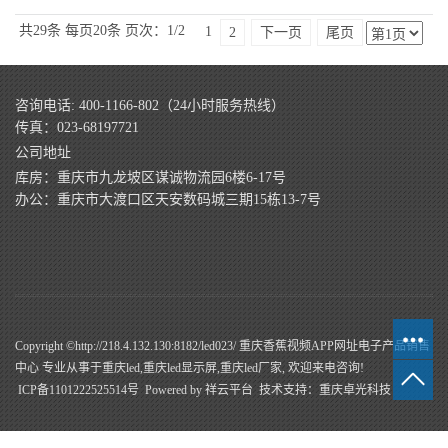
共29条
每页20条
页次：1/2
1
2
下一页
尾页
咨询电话: 400-1166-802（24小时服务热线）
传真：023-68197721
公司地址
库房：重庆市九龙坡区谋诚物流园6楼6-17号
办公：重庆市大渡口区天安数码城三期15栋13-7号
Copyright ©http://218.4.132.130:8182/led023/ 重庆香蕉视频APP网址电子产品销售
中心 专业从事于
重庆led
,
重庆led显示屏
,
重庆led厂家
, 欢迎来电咨询!
ICP备1101222525514号
Powered by
祥云平台
技术支持：
重庆卓光科技